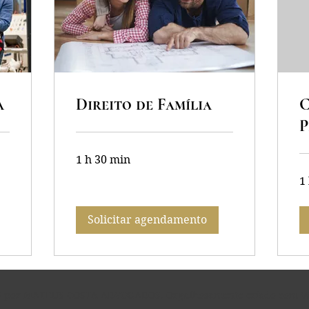
a
Direito de Família
C
P
1 h 30 min
1
Solicitar agendamento
5 por MATEUS COSTA ADVOGADOS. Orgulhosamente criado com
W