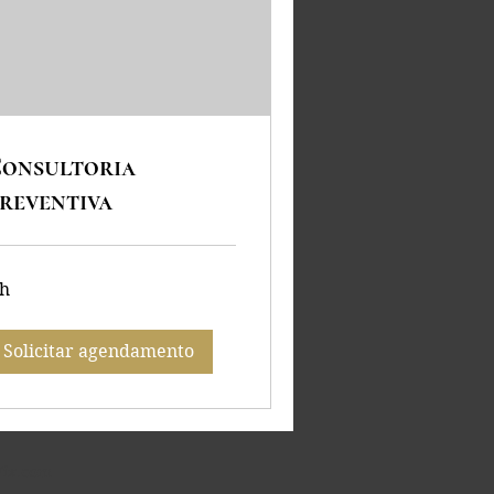
onsultoria
reventiva
 h
Solicitar agendamento
ix.com