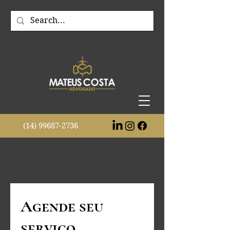
(14)
99687-2736
Agende seu
serviço