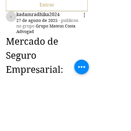
Entrar
kadamradhika2024
kadamradhika2024
27 de agosto de 2025
·
publicou
no grupo
Grupo Mateus Costa
Advogad
Mercado de 
Seguro 
Empresarial: 
Crescimento e 
Perspectivas
O 
Mercado de Seguro 
Empresarial
 vem ganhando 
destaque nos últimos anos, 
impulsionado pela crescente 